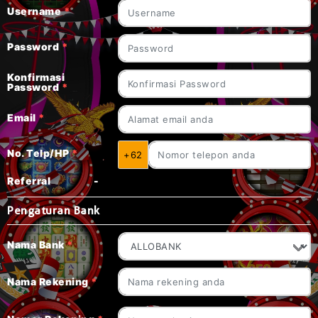
Username
*
Password
*
Konfirmasi
Password
*
Email
*
No. Telp/HP
*
+62
Referral
-
Pengaturan Bank
Nama Bank
*
Nama Rekening
*